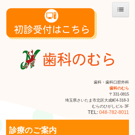
ホーム
院長紹介
診療のご案内
一般歯科
矯正について
審美歯科
歯科・歯科口腔外科
歯科のむら
歯周病治療
〒331-0815
埼玉県さいたま市北区大成町4-318-3
初めての方へ
むらのひがしビル 3F
TEL:
048-782-8011
施設・設備のご案内
交通案内
診療のご案内